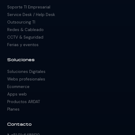
Soporte TI Empresarial
Service Desk / Help Desk
Outsourcing TI
Redes & Cableado
CCTV & Seguridad
Ferias y eventos
Soluciones
Ardat Bot
Soporte TI · Infraestructura · Sistemas · Legal web
Soluciones Digitales
Webs profesionales
Ecommerce
Ardat Bot
Apps web
Productos ARDAT
Planes
Contacto
📞
+51 01-6489120